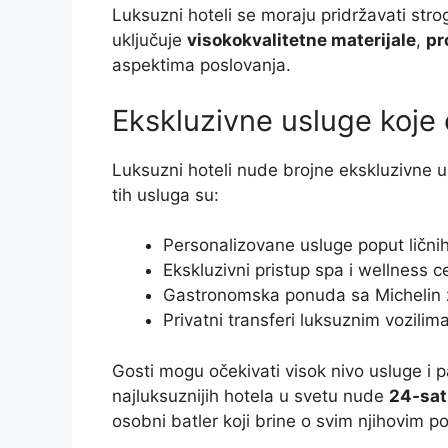
Luksuzni hoteli se moraju pridržavati stro
uključuje
visokokvalitetne materijale
,
pr
aspektima poslovanja.
Ekskluzivne usluge koje
Luksuzni hoteli nude brojne ekskluzivne 
tih usluga su:
Personalizovane usluge poput ličnih
Ekskluzivni pristup spa i wellness c
Gastronomska ponuda sa Michelin
Privatni transferi luksuznim vozilima
Gosti mogu očekivati visok nivo usluge i 
najluksuznijih hotela u svetu nude
24-sat
osobni batler koji brine o svim njihovim 