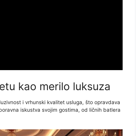
vetu kao merilo luksuza
luzivnost i vrhunski kvalitet usluga, što opravdava
boravna iskustva svojim gostima, od ličnih batlera