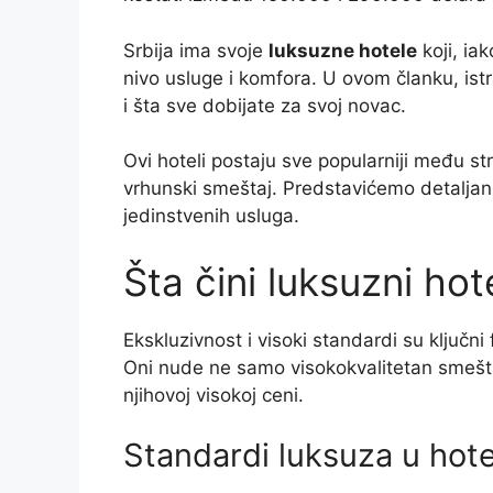
Srbija ima svoje
luksuzne hotele
koji, ia
nivo usluge i komfora. U ovom članku, istra
i šta sve dobijate za svoj novac.
Ovi hoteli postaju sve popularniji među st
vrhunski smeštaj. Predstavićemo detaljan pr
jedinstvenih usluga.
Šta čini luksuzni ho
Ekskluzivnost i visoki standardi su ključni
Oni nude ne samo visokokvalitetan smeštaj
njihovoj visokoj ceni.
Standardi luksuza u hotel