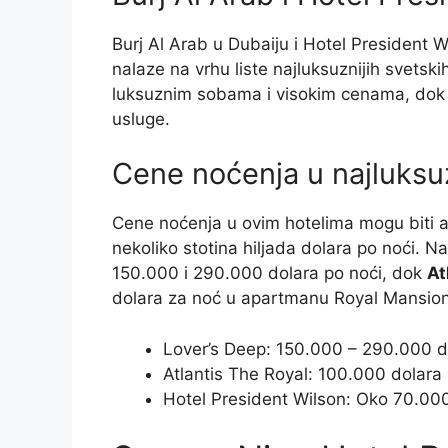
Burj Al Arab u Dubaiju i Hotel President W
nalaze na vrhu liste najluksuznijih svetski
luksuznim sobama i visokim cenama, do
usluge.
Cene noćenja u najluksu
Cene noćenja u ovim hotelima mogu biti a
nekoliko stotina hiljada dolara po noći. N
150.000 i 290.000 dolara po noći, dok
At
dolara za noć u apartmanu Royal Mansion
Lover’s Deep: 150.000 – 290.000 d
Atlantis The Royal: 100.000 dolar
Hotel President Wilson: Oko 70.00