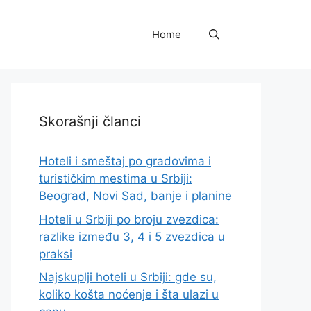
Home
Skorašnji članci
Hoteli i smeštaj po gradovima i
turističkim mestima u Srbiji:
Beograd, Novi Sad, banje i planine
Hoteli u Srbiji po broju zvezdica:
razlike između 3, 4 i 5 zvezdica u
praksi
Najskuplji hoteli u Srbiji: gde su,
koliko košta noćenje i šta ulazi u