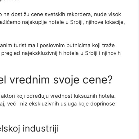
ko ne dostižu cene svetskih rekordera, nude visok
žićemo najskuplje hotele u Srbiji, njihove lokacije,
ranim turistima i poslovnim putnicima koji traže
egled najekskluzivnijih hotela u Srbiji i njihovih
tel vrednim svoje cene?
 faktori koji određuju vrednost luksuznih hotela.
, već i niz ekskluzivnih usluga koje doprinose
skoj industriji