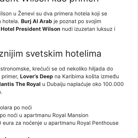
ilson u Ženevi su dva primera hotela koji se
h hotela.
Burj Al Arab
je poznat po svojim
k
Hotel President Wilson
nudi izuzetan luksuz i
znijim svetskim hotelima
stronomske, krećući se od nekoliko hiljada do
a primer,
Lover’s Deep
na Karibima košta između
lantis The Royal
u Dubaiju naplaćuje oko 100.000
.
olara po noći
a po noći u apartmanu Royal Mansion
0 eura za noćenje u apartmanu Royal Penthouse