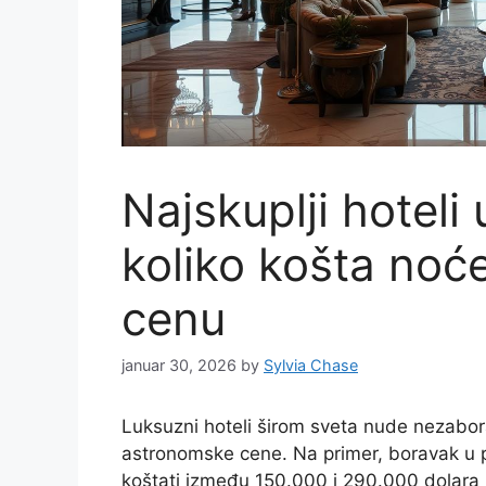
Najskuplji hoteli 
koliko košta noće
cenu
januar 30, 2026
by
Sylvia Chase
Luksuzni hoteli širom sveta nude nezabor
astronomske cene. Na primer, boravak u p
koštati između 150.000 i 290.000 dolara 