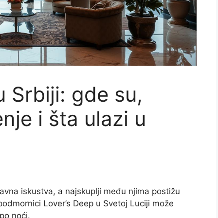
u Srbiji: gde su,
nje i šta ulazi u
avna iskustva, a najskuplji među njima postižu
odmornici Lover’s Deep u Svetoj Luciji može
po noći.