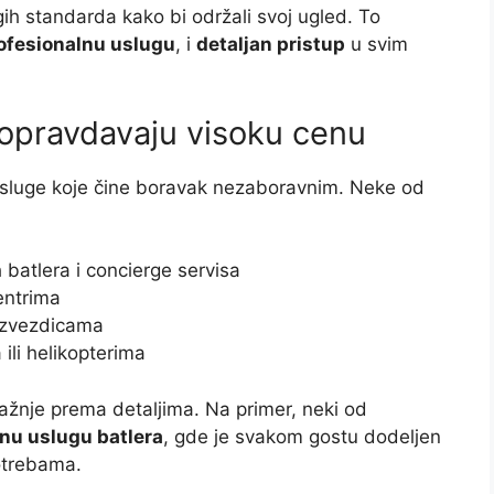
gih standarda kako bi održali svoj ugled. To
ofesionalnu uslugu
, i
detaljan pristup
u svim
 opravdavaju visoku cenu
usluge koje čine boravak nezaboravnim. Neke od
 batlera i concierge servisa
entrima
 zvezdicama
 ili helikopterima
pažnje prema detaljima. Na primer, neki od
nu uslugu batlera
, gde je svakom gostu dodeljen
potrebama.