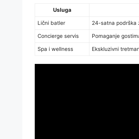
Usluga
Lični batler
24-satna podrška 
Concierge servis
Pomaganje gostima 
Spa i wellness
Ekskluzivni tretman